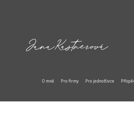
O mně
Pro firmy
Pro jednotlivce
Příspě