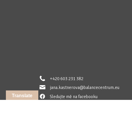
+420 603 231 382
jana.kastnerova@balancecentrum.eu
Translate
Sledujte mě na facebooku
Sledujte mě na instagramu
Sledujte mě na LinkedIn