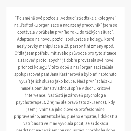
“Po změně své pozice z „vedoucí střediska a kolegyně“
na „ředitelku organizace a nadřízený pracovník“ jsem se
dostávala v průběhu prvního roku do těžkých situací.
Adaptace na novou pozici, spolupráce s kolegy, které
nesly prvky manipulace a lži, personální změny apod.
Cítila jsem potřebu mít svého průvodce pro tyto situace
a zároveň proto, abych i já dobře provázela své nově
příchozí kolegy. V této době s naší organizací začala
spolupracovat paní Jana Kastnerová a bylo mi nabídnuto
využít jejich služeb jako kouče. Naši první schůzku
musela paní Jana zvládnout spíše v duchu krizové
intervence. Naštěstí je zároveň psycholog a
psychoterapeut. Zřejmě ale právě tato zkušenost, kdy
jsem ji vnímala jako člověka profesionálně
připraveného, autentického, plného empatie, lidskosti a
vstřícnosti ve mně vyvolala pocit, že si dokážu
představit naši vzájemnou spolupráci. V průběhu doby