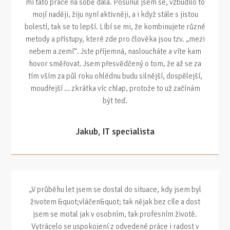
mi tato práce na sobě dala. Posunul jsem se, vzbudilo to
mojí naději, žiju nyní aktivněji, a i když stále s jistou
bolestí, tak se to lepší. Líbí se mi, že kombinujete různé
metody a přístupy, které zde pro člověka jsou tzv. „mezi
nebem a zemí“. Jste příjemná, nasloucháte a víte kam
hovor směřovat. Jsem přesvědčený o tom, že až se za
tím vším za půl roku ohlédnu budu silnější, dospělejší,
moudřejší … zkrátka víc chlap, protože to už začínám
být teď.
Jakub, IT specialista
„V průběhu let jsem se dostal do situace, kdy jsem byl
životem &quot;vláčen&quot; tak nějak bez cíle a dost
jsem se motal jak v osobním, tak profesním životě.
Vytrácelo se uspokojení z odvedené práce i radost v