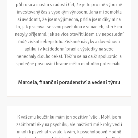
půl roku a musím s radostí říct, že je to pro mě výborně
investovaný čas s vysokým výnosem. Jana mi pomohla
si uvědomit, že jsem výjimečná, přišla jsem díky ní na
to, jak pracovat se svou psychikou v situacích, které mi
nebyly příjemné, jak se více otevřít lidem a v neposlední
řadě získat sebejistotu. Získané návyky a dovednosti
aplikuji v každodenní praxi a výsledky na sebe
nenechaly dlouho čekat. Těším se na další spolupráci a
společné posouvání hranic mého osobního potenciálu.
Marcela, finanční poradenství a vedení týmu
K vašemu koučinku mám jen pozitivní věci. Mohl jsem
začít brát léky na psychiku, ale naštěstí mé kroky vedli
nikoli k psychiatrovi ale k vám, k psychologovi! Hodně