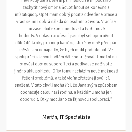
neví kudy dál a během pár měsíců se mi podařilo
zachytit nový směr a &quot;hnout se konečně z
místa&quot;. Opět mám dobrý pocit z odvedené práce a
vrací se mi i dobrá nálada do osobního života. Vrací se
mi zase chuť experimentovat a tvořit nové
hodnoty. V oblasti profesní jsem byl schopen učinit
důležité kroky pro moji kariéru, které by mně před pár
měsíci ani nenapadly, že bych mohl podniknout. Ve
spolupráci s Janou hodlám dále pokračovat. Umožní mi
provést dobrou sebereflexi a podívat se na život z
jiného úhlu pohledu. Díky tomu nacházím nové možnosti
řešení problémů, a také vidím zřetelněji svůj cíl
snažení. V tuto chvíli mohu říci, že Jana svým způsobem
obohacuje celou naši rodinu, a každému mohu jen
doporučit. Díky moc Jano za fajnovou spolupráci.“
Martin, IT Specialista