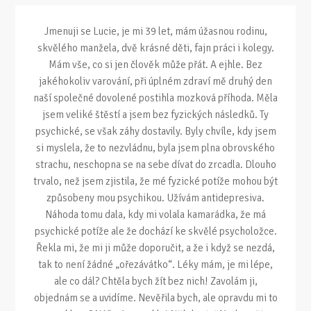
Jmenuji se Lucie, je mi 39 let, mám úžasnou rodinu,
skvělého manžela, dvě krásné děti, fajn práci i kolegy.
Mám vše, co si jen člověk může přát. A ejhle. Bez
jakéhokoliv varování, při úplném zdraví mě druhý den
naší společné dovolené postihla mozková příhoda. Měla
jsem veliké štěstí a jsem bez fyzických následků. Ty
psychické, se však záhy dostavily. Byly chvíle, kdy jsem
si myslela, že to nezvládnu, byla jsem plna obrovského
strachu, neschopna se na sebe dívat do zrcadla. Dlouho
trvalo, než jsem zjistila, že mé fyzické potíže mohou být
způsobeny mou psychikou. Užívám antidepresiva.
Náhoda tomu dala, kdy mi volala kamarádka, že má
psychické potíže ale že dochází ke skvělé psycholožce.
Řekla mi, že mi ji může doporučit, a že i když se nezdá,
tak to není žádné „ořezávátko“. Léky mám, je mi lépe,
ale co dál? Chtěla bych žít bez nich! Zavolám ji,
objednám se a uvidíme. Nevěřila bych, ale opravdu mi to