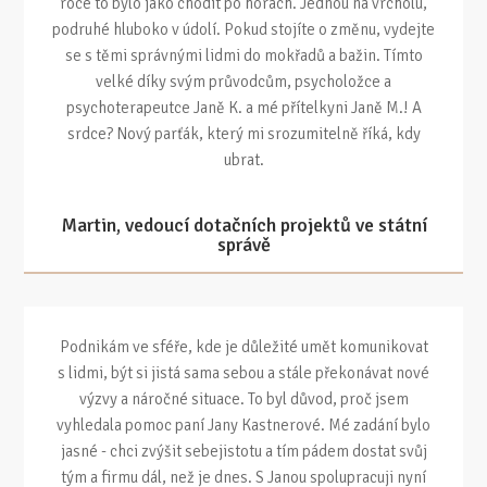
roce to bylo jako chodit po horách. Jednou na vrcholu,
podruhé hluboko v údolí. Pokud stojíte o změnu, vydejte
se s těmi správnými lidmi do mokřadů a bažin. Tímto
velké díky svým průvodcům, psycholožce a
psychoterapeutce Janě K. a mé přítelkyni Janě M.! A
srdce? Nový parťák, který mi srozumitelně říká, kdy
ubrat.
Martin, vedoucí dotačních projektů ve státní
správě
Podnikám ve sféře, kde je důležité umět komunikovat
s lidmi, být si jistá sama sebou a stále překonávat nové
výzvy a náročné situace. To byl důvod, proč jsem
vyhledala pomoc paní Jany Kastnerové. Mé zadání bylo
jasné - chci zvýšit sebejistotu a tím pádem dostat svůj
tým a firmu dál, než je dnes. S Janou spolupracuji nyní