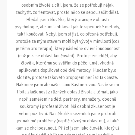
osobním životě a cítil jsem, že se potřebuji nějak
zachytit, zorientovat, prostě něco se sebou začít dělat.
Hledal jsem člověka, který pracuje v oblasti
psychologie, ale umí aplikovat jak terapeutické metody,
tak i koučovat. Nebyl jsem si jist, co přesně potřebuji,
protože za mým stavem mohl být vývoj v minulosti (což
je téma pro terapii), který následně ovlivní budoucnost
(což je zase oblast koučování). Proto jsem chtěl, aby
člověk, kterému se svěřím do péče, uměl vhodně
aplikovat a doplňovat obě dvě metody. Hledání bylo
složité, protože takovéto propojení není až tak časté.
Nakonec jsem ale našel Janu Kastnerovou. Navíc se mi
líbila zkušenost z různých oblastí života a témat, jako
např. zaměření na děti, partnery, manažery, obecně
soukromý i profesní život. Má osobní zkušenost je
velmi pozitivní. Na několika sezeních jsme probrali
jednak mé problémy (napříč různými oblastmi), a také
kam se chci posunout. Přišel jsem jako člověk, který už