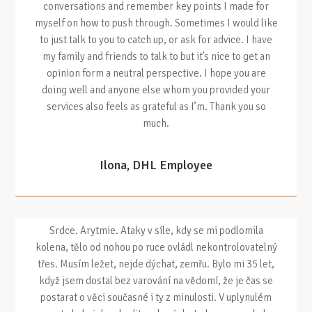
conversations and remember key points I made for
myself on how to push through. Sometimes I would like
to just talk to you to catch up, or ask for advice. I have
my family and friends to talk to but it’s nice to get an
opinion form a neutral perspective. I hope you are
doing well and anyone else whom you provided your
services also feels as grateful as I’m. Thank you so
much.
Ilona, DHL Employee
Srdce. Arytmie. Ataky v síle, kdy se mi podlomila
kolena, tělo od nohou po ruce ovládl nekontrolovatelný
třes. Musím ležet, nejde dýchat, zemřu. Bylo mi 35 let,
když jsem dostal bez varování na vědomí, že je čas se
postarat o věci současné i ty z minulosti. V uplynulém