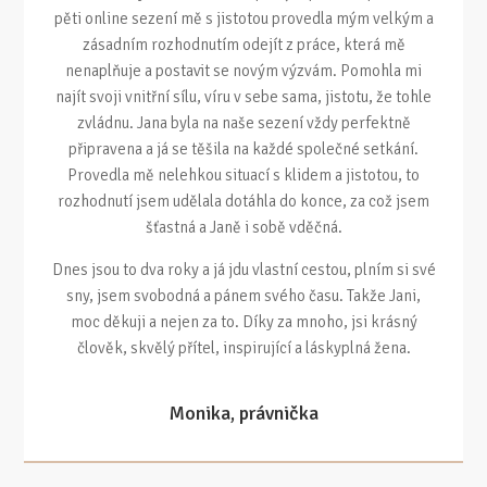
pěti online sezení mě s jistotou provedla mým velkým a
zásadním rozhodnutím odejít z práce, která mě
nenaplňuje a postavit se novým výzvám. Pomohla mi
najít svoji vnitřní sílu, víru v sebe sama, jistotu, že tohle
zvládnu. Jana byla na naše sezení vždy perfektně
připravena a já se těšila na každé společné setkání.
Provedla mě nelehkou situací s klidem a jistotou, to
rozhodnutí jsem udělala dotáhla do konce, za což jsem
šťastná a Janě i sobě vděčná.
Dnes jsou to dva roky a já jdu vlastní cestou, plním si své
sny, jsem svobodná a pánem svého času. Takže Jani,
moc děkuji a nejen za to. Díky za mnoho, jsi krásný
člověk, skvělý přítel, inspirující a láskyplná žena.
Monika, právnička