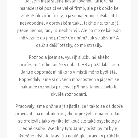
Já jsem měla slušně nastartovanou kariéru na
manažerské pozici ve velké firmě, ale pak došlo ke
změně filozofie firmy, a já se najednou začala cítit
nesvobodně, v obrovském tlaku, takhle ne, tohle já
přece nechci, tady už nechci být. Ale co mě čeká? Kdo
mě vezme do jiné práce? Co umím? Jak se uživím? A
další a další otázky, co mě strašily.
Rozhodla jsem se, využiji službu nějakého
profesionálního kouče v oblasti HR a požádala jsem
Janu o doporučení někoho v místě mého bydliště.
Popovídaly jsme si o všech možnostech a já jsem se
nakonec rozhodla pracovat přímo s Janou a bylo to
skvělé rozhodnutí.
Pracovaly jsme online a já zjistila, že i takto se dá dobře
pracovat i na osobních psychologických tématech. Jana
se projevila jako vynikající kouč ale také psycholog v
jedné osobě. Všechny tyto Janiny přístupy mi byly
užitečné. Byla to krásná a naplňující práce. V průběhu