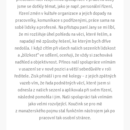
jsme se dotkly témat, jako je např. personální řízení,
řízení změn v kultuře organizace a jejich dopady na
pracovníky, komunikace s podřízenými, práce sama na
sobě lidsky a profesně. Na přístupu paní Jany se mi líbí,
že mi rozšiřuje úhel pohledu na věci, které řeším, a
napadají mě způsoby řešení, ke kterým bych dříve
nedošla. I když cítím při všech našich sezeních lidskost
a „blízkost“ ve sdílení, oceňuji, že vždy si zachovává
nadhled a objektivnost. Přínos naší spolupráce vnímám
v usazení se v nové pozici a větší sebedůvěře v roli
ředitele. Zisk přináší i pro mé kolegy – z jejich zpětných
vazeb vím, že řada podnětných věcí, které jsem si
odnesla z našich sezení a aplikovala při svém řízení,
následně pomohla i jim. Naši spolupráci tak vnímám
jako velmi rozvíjející. Koučink se pro mě
z manažerského pojmu stal funkčním nástrojem jak po
pracovní tak osobní stránce.