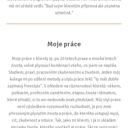
mě mí učitelé vedli: "Buď svým klientům příjemná ale zejména
užitečná.“
Moje práce
Moje práce s klienty je, po 20 letech praxe a mnoha letech
života, volně plynoucí kombinací všeho, co jsem se naučila.
Studiem, praxí, pracovními zkušenostmi a životem. Jeden můj
kolega mi po sdílení metody a stylu práce řekl: "ty máš dobře
zajímavý freestyle". S ohledem na různorodost klientů: věkem,
pohlavím, profesním zaměřením, etapou života i tématem,
které přináší, si to ani nedovedu jinak představit. Můj styl práce
není výsledkem rozumového rozhodnutí, je pro mně
přirozeným plynutím života a práce, do kterého vstupují mysl,
cit, zkušenost a intuice. Tak, jako mí klienti, i já si skládám
mozaiku života, kterého součástí je práce. Skrze svoji práci