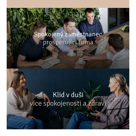
Spokojený zaměstnanec
prosperující firma
Klid v duši
více spokojenosti a zdraví