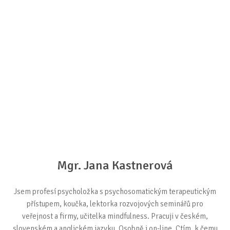
Mgr. Jana Kastnerová
Jsem profesí psycholožka s psychosomatickým terapeutickým
přístupem, koučka, lektorka rozvojových seminářů pro
veřejnost a firmy, učitelka mindfulness. Pracuji v českém,
slovenském a anglickém jazyku. Osobně i on-line. Ctím, k čemu