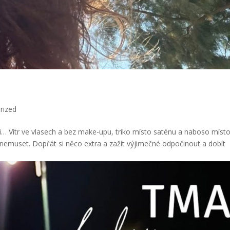
rized
si… Vítr ve vlasech a bez make-upu, triko místo saténu a naboso míst
a nemuset. Dopřát si něco extra a zažít výjimečné odpočinout a dobít