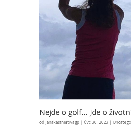
Nejde o golf… Jde o životn
od
janakastnerovagp
|
Čvc 30, 2023
|
Uncatego