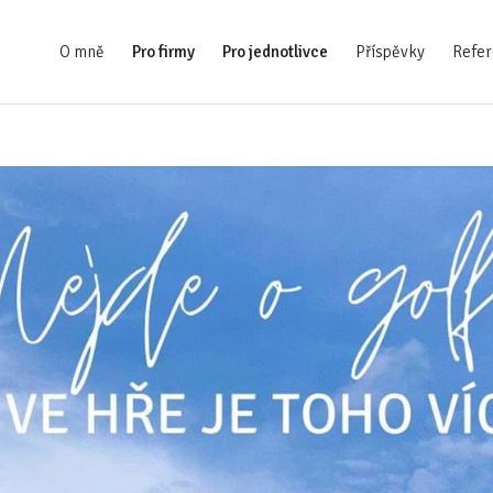
O mně
Pro firmy
Pro jednotlivce
Příspěvky
Refer