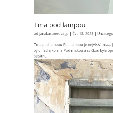
Tma pod lampou
od
janakastnerovagp
|
Čvc 18, 2023
|
Uncatego
Tma pod lampou Pod lampou je největší tma… Je f
bylo nad a kolem. Pod miskou a svíčkou byla op
ostatní...