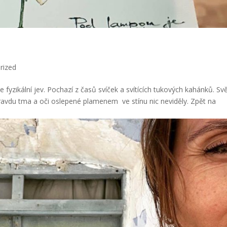
rized
yzikální jev. Pochazí z časů svíček a svítících tukových kahánků. Svě
ravdu tma a oči oslepené plamenem ve stínu nic neviděly. Zpět na