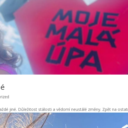
né
rized
každé jiné. Důležitost stálosti a vědomí neustálé změny. Zpět na ostatní