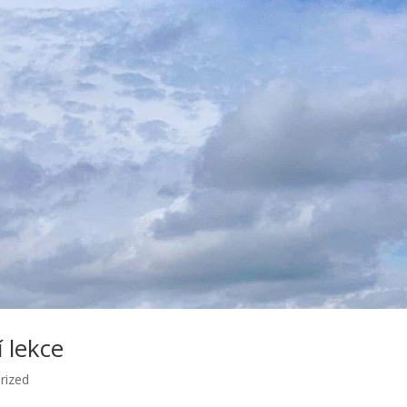
í lekce
rized