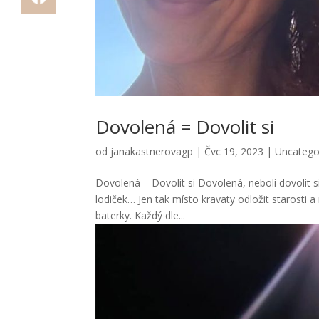
Dovolená = Dovolit si
od
janakastnerovagp
|
Čvc 19, 2023
|
Uncatego
Dovolená = Dovolit si Dovolená, neboli dovolit 
lodiček… Jen tak místo kravaty odložit starosti 
baterky. Každý dle...