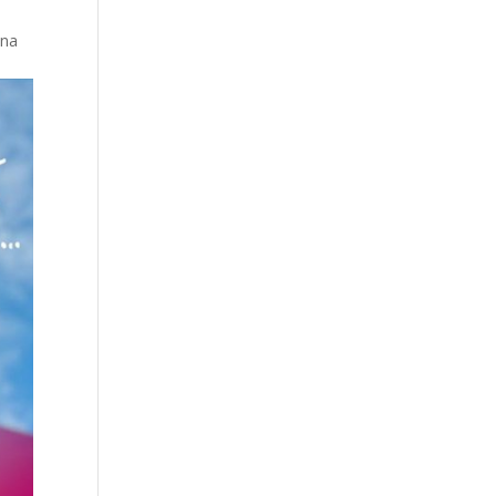
i
 na