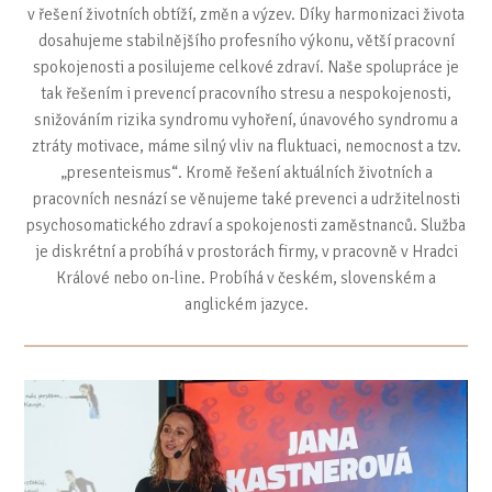
v řešení životních obtíží, změn a výzev. Díky harmonizaci života
dosahujeme stabilnějšího profesního výkonu, větší pracovní
spokojenosti a posilujeme celkové zdraví. Naše spolupráce je
tak řešením i prevencí pracovního stresu a nespokojenosti,
snižováním rizika syndromu vyhoření, únavového syndromu a
ztráty motivace, máme silný vliv na fluktuaci, nemocnost a tzv.
„presenteismus“. Kromě řešení aktuálních životních a
pracovních nesnází se věnujeme také prevenci a udržitelnosti
psychosomatického zdraví a spokojenosti zaměstnanců. Služba
je diskrétní a probíhá v prostorách firmy, v pracovně v Hradci
Králové nebo on-line. Probíhá v českém, slovenském a
anglickém jazyce.