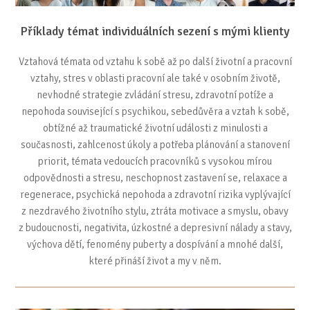
Příklady témat individuálních sezení s mými klienty
Vztahová témata od vztahu k sobě až po další životní a pracovní
vztahy, stres v oblasti pracovní ale také v osobním životě,
nevhodné strategie zvládání stresu, zdravotní potíže a
nepohoda související s psychikou, sebedůvěra a vztah k sobě,
obtížné až traumatické životní události z minulosti a
současnosti, zahlcenost úkoly a potřeba plánování a stanovení
priorit, témata vedoucích pracovníků s vysokou mírou
odpovědnosti a stresu, neschopnost zastavení se, relaxace a
regenerace, psychická nepohoda a zdravotní rizika vyplývající
z nezdravého životního stylu, ztráta motivace a smyslu, obavy
z budoucnosti, negativita, úzkostné a depresivní nálady a stavy,
výchova dětí, fenomény puberty a dospívání a mnohé další,
které přináší život a my v něm.