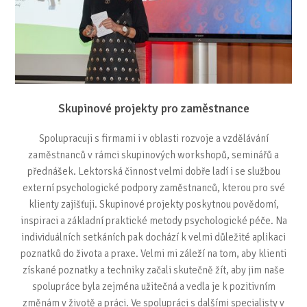
Skupinové projekty pro zaměstnance
Spolupracuji s firmami i v oblasti rozvoje a vzdělávání
zaměstnanců v rámci skupinových workshopů, seminářů a
přednášek. Lektorská činnost velmi dobře ladí i se službou
externí psychologické podpory zaměstnanců, kterou pro své
klienty zajišťuji. Skupinové projekty poskytnou povědomí,
inspiraci a základní praktické metody psychologické péče. Na
individuálních setkáních pak dochází k velmi důležité aplikaci
poznatků do života a praxe. Velmi mi záleží na tom, aby klienti
získané poznatky a techniky začali skutečně žít, aby jim naše
spolupráce byla zejména užitečná a vedla je k pozitivním
změnám v životě a práci. Ve spolupráci s dalšími specialisty v