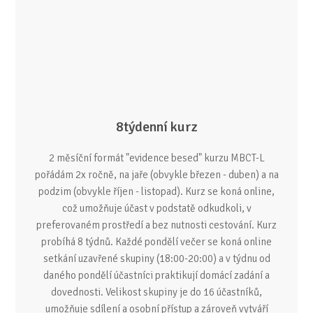
8týdenní kurz
2 měsíční formát "evidence besed" kurzu MBCT-L
pořádám 2x ročně, na jaře (obvykle březen - duben) a na
podzim (obvykle říjen - listopad). Kurz se koná online,
což umožňuje účast v podstatě odkudkoli, v
preferovaném prostředí a bez nutnosti cestování. Kurz
probíhá 8 týdnů. Každé pondělí večer se koná online
setkání uzavřené skupiny (18:00-20:00) a v týdnu od
daného pondělí účastníci praktikují domácí zadání a
dovednosti. Velikost skupiny je do 16 účastníků,
umožňuje sdílení a osobní přístup a zároveň vytváří