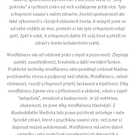
pokroku“ a rychlosti změn od nich vzdalujeme ještě více. Tyto
schopnosti souvisí s našim zdravím, životní spokojeností ale
také výkonností v různých oblastech života. A nejspíš jsme se
od sebe vzdálili až moc, protože si nás tyto schopnosti volají
zpět. Zpět k sobě, k schopnosti dobře žít svůj život a přežít ve
zdraví v tomto turbulentním světě.
Mindfulness nás učí vědomé práci s myslí a pozorností. Zlepšuje
paměť, soustředěnost, kreativitu a další mentální funkce.
Praktické techniky mindfulness nám pomáhají snižovat hladinu
prožívaného stresu a podporují naší vitalitu. Mindfulness, neboli
všímavost, rozvíjí schopnosti přijetí, laskavost a trpělivost. Díky
mindfulness žijeme více v přítomnosti a vědomě, nikoli v zajetí
“autopilota”, minulosti a budoucnosti. Je již ověřenou
zkušeností, že jsme díky mindfulness šťastnější. Z
dlouhodobého hlediska tato praxe pozitivně ovlivňuje i naše
fyzické zdraví, které s psychikou souvisí více, než jsme si
doposud možná uvědomovali. Mindfulness má velmi dobré
výsledky i jako podpůrné poradenství při depresích a