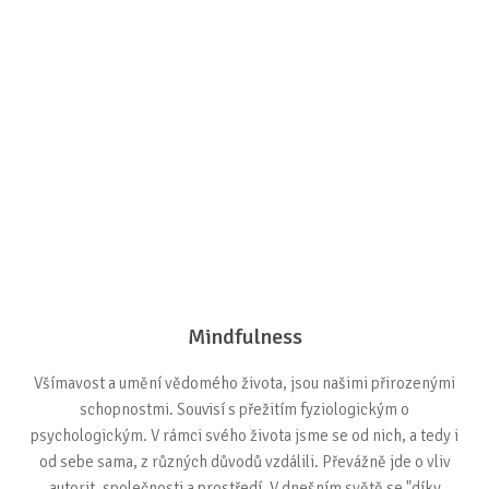
Mindfulness
Všímavost a umění vědomého života, jsou našimi přirozenými
schopnostmi. Souvisí s přežitím fyziologickým o
psychologickým. V rámci svého života jsme se od nich, a tedy i
od sebe sama, z různých důvodů vzdálili. Převážně jde o vliv
autorit, společnosti a prostředí. V dnešním světě se "díky