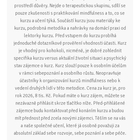
prostředí důvěry. Nejde o terapeutickou skupinu, sdílí se
pouze zkušenosti s praktikování mindfulness a to, co se
kurzu a učení týká. Součástí kurzu jsou materiály ke
kurzu, podrobná metodika a nahrávky na domácí praxi od
lektorky kurzu. Před vstupem do kurzu probíhá
jednoduché dotazníkové prověření vhodnosti účasti. Kurz
je vhodný pro kohokoli, nicméně, je dobré zohlednit
specifika kurzu versus aktuální životní situaci a psychický
stav zájemce o kurz. Kurz slouží pouze k osobním účelům
v rámci sebepoznání a osobního růstu. Neopravňuje
účastníky k organizování kurzů mindfulness nebo k
vedení druhých lidí v této metodice. Cena za kurz je, pro
rok 2026, 8 tis. Kč. Pokud máte o kurz zájem, můžete se
nezávazně přihlásit skrze tlačítko níže. Před-přihlášené
zájemce budu kontaktovat před konáním kurzu a budou
mít přednost před zcela novými zájemci. Těším se na vás
a naše společné učení, které já osobně považuji za
absolutní základ sebe rozvoje, sebe poznání a sebe péče.