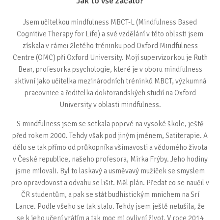
Jak to vše začalo?
Jsem učitelkou mindfulness MBCT-L (Mindfulness Based
Cognitive Therapy for Life) a své vzdělání v této oblasti jsem
získala v rámci 2letého tréninku pod Oxford Mindfulness
Centre (OMC) při Oxford University. Mojí supervizorkou je Ruth
Bear, profesorka psychologie, které je v oboru mindfulness
aktivní jako učitelka mezinárodních tréninků MBCT, výzkumná
pracovnice a ředitelka doktorandských studií na Oxford
University v oblasti mindfulness.
S mindfulness jsem se setkala poprvé na vysoké škole, ještě
před rokem 2000. Tehdy však pod jiným jménem, Satiterapie. A
dělo se tak přímo od průkopníka všímavosti a vědomého života
v České republice, našeho profesora, Mirka Frýby. Jeho hodiny
jsme milovali. Byl to laskavý a usměvavý mužíček se smyslem
pro opravdovost a odvahu se lišit. Měl plán. Předat co se naučil v
ČR studentům, a pak se stát budhistickým mnichem na Srí
Lance. Podle všeho se tak stalo. Tehdy jsem ještě netušila, že
se k jeho učení vrátím a tak moc mi ovlivní život. V roce 2014