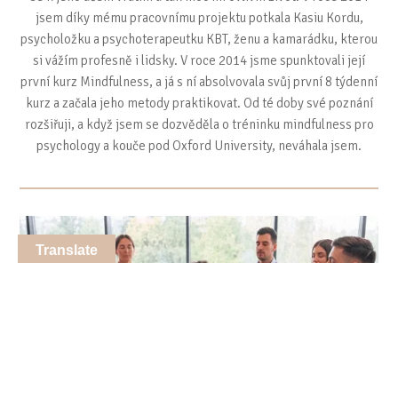
jsem díky mému pracovnímu projektu potkala Kasiu Kordu,
psycholožku a psychoterapeutku KBT, ženu a kamarádku, kterou
si vážím profesně i lidsky. V roce 2014 jsme spunktovali její
první kurz Mindfulness, a já s ní absolvovala svůj první 8 týdenní
kurz a začala jeho metody praktikovat. Od té doby své poznání
rozšiřuji, a když jsem se dozvěděla o tréninku mindfulness pro
psychology a kouče pod Oxford University, neváhala jsem.
Translate