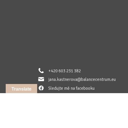
+420 603 231 382
jana.kastnerova@balancecentrum.eu
Sledujte mě na facebooku
Translate
Sledujte mě na instagramu
Sledujte mě na LinkedIn