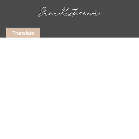
Translate
+420 603 231 382
jana.kastnerova@balancecentrum.eu
Sledujte mě na facebooku
Sledujte mě na instagramu
Sledujte mě na LinkedIn