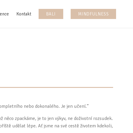
ence
Kontakt
BALI
MINDFULNESS
kompletního nebo dokonalého. Je jen učení.”
yž něco zpackáme, je to jen výkyv, ne doživotní rozsudek.
íště udělat lépe. Ať jsme na své cestě životem kdekoli,