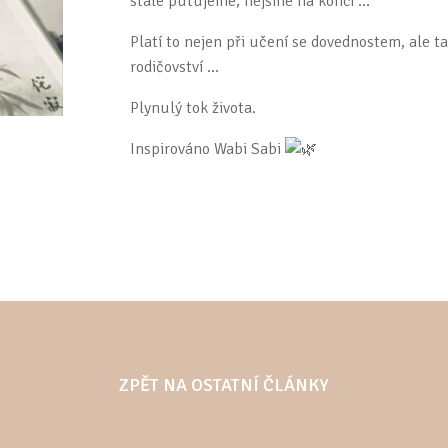
stále putujeme, nejsme na konci …”
Platí to nejen při učení se dovednostem, ale ta
rodičovství …
Plynulý tok života.
Inspirováno Wabi Sabi
ZPĚT NA OSTATNÍ ČLÁNKY