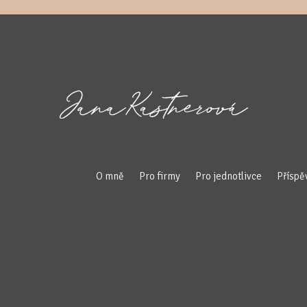
O mně
Pro firmy
Pro jednotlivce
Příspě