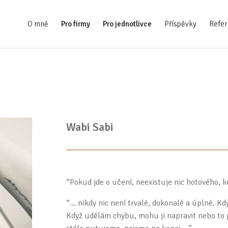
O mně
Pro firmy
Pro jednotlivce
Příspěvky
Refer
Wabi Sabi
“Pokud jde o učení, neexistuje nic hotového, 
“… nikdy nic není trvalé, dokonalé a úplné. Kd
Když udělám chybu, mohu ji napravit nebo to př