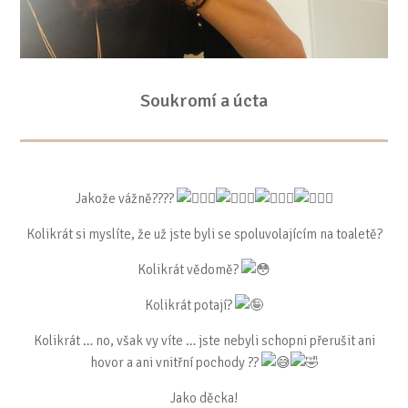
Soukromí a úcta
Jakože vážně????
Kolikrát si myslíte, že už jste byli se spoluvolajícím na toaletě?
Kolikrát vědomě?
Kolikrát potají?
Kolikrát … no, však vy víte … jste nebyli schopni přerušit ani
hovor a ani vnitřní pochody ??
Jako děcka!