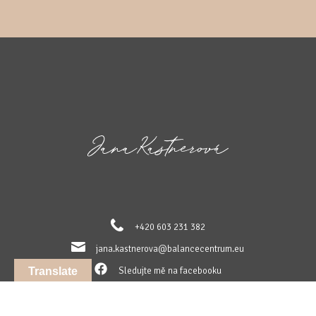
+420 603 231 382
jana.kastnerova@balancecentrum.eu
Sledujte mě na facebooku
Translate
Sledujte mě na instagramu
Sledujte mě na LinkedIn