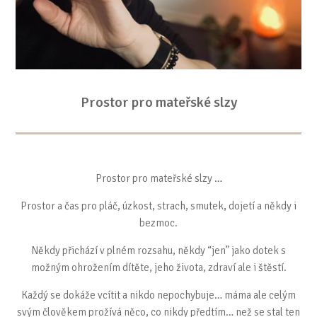
Prostor pro mateřské slzy
Prostor pro mateřské slzy …
Prostor a čas pro pláč, úzkost, strach, smutek, dojetí a někdy i
bezmoc.
Někdy přichází v plném rozsahu, někdy “jen” jako dotek s
možným ohrožením dítěte, jeho života, zdraví ale i štěstí.
Každý se dokáže vcítit a nikdo nepochybuje… máma ale celým
svým člověkem prožívá něco, co nikdy předtím… než se stal ten