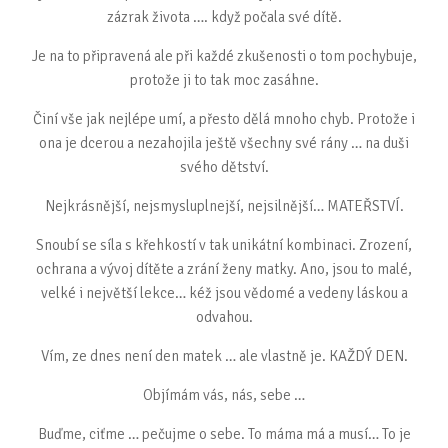
zázrak života …. když počala své dítě.
Je na to připravená ale při každé zkušenosti o tom pochybuje,
protože ji to tak moc zasáhne.
Činí vše jak nejlépe umí, a přesto dělá mnoho chyb. Protože i
ona je dcerou a nezahojila ještě všechny své rány … na duši
svého dětství.
Nejkrásnější, nejsmysluplnejší, nejsilnější… MATEŘSTVÍ.
Snoubí se síla s křehkostí v tak unikátní kombinaci. Zrození,
ochrana a vývoj dítěte a zrání ženy matky. Ano, jsou to malé,
velké i největší lekce… kéž jsou vědomé a vedeny láskou a
odvahou.
Vím, ze dnes není den matek … ale vlastně je. KAŽDÝ DEN.
Objímám vás, nás, sebe …
Buďme, ciťme … pečujme o sebe. To máma má a musí… To je