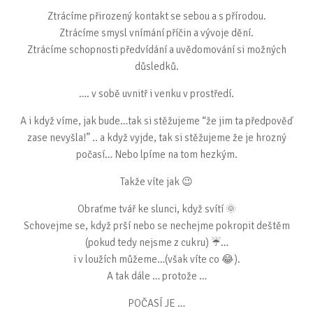
Ztrácíme přirozený kontakt se sebou a s přírodou.
Ztrácíme smysl vnímání příčin a vývoje dění.
Ztrácíme schopnosti předvídání a uvědomování si možných
důsledků.
…. v sobě uvnitř i venku v prostředí.
A i když víme, jak bude…tak si stěžujeme “že jim ta předpověď
zase nevyšla!” .. a když vyjde, tak si stěžujeme že je hrozný
počasí… Nebo lpíme na tom hezkým.
Takže víte jak 😉
Obraťme tvář ke slunci, když svítí 🌞
Schovejme se, když prší nebo se nechejme pokropit deštěm
(pokud tedy nejsme z cukru) ☔️…
i v loužích můžeme…(však víte co 😂).
A tak dále … protože …
POČASÍ JE …