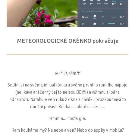
METEOROLOGICKÉ OKÉNKO pokračuje
☀️⛅️⛈️💨❄️☔️
Sedím si na svém pidi balkónku u svého prvního ranního nápoje
(ne, káva ani černý čaj to nejsou ☝🏻😉) a všimnu si pána
odnaproti. Natahuje ven ruku z okna a chvilku prozkoumává to
dnešní počasí. Kouká na oblohu i zem….
Hmmm… nostalgie.
Kam koukáme my? Na nebe a ven? Nebo do appky v mobilu?