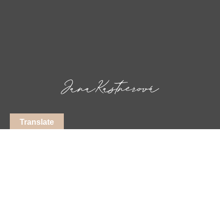
Translate
+420 603 231 382
jana.kastnerova@balancecentrum.eu
Sledujte mě na facebooku
Sledujte mě na instagramu
Sledujte mě na LinkedIn