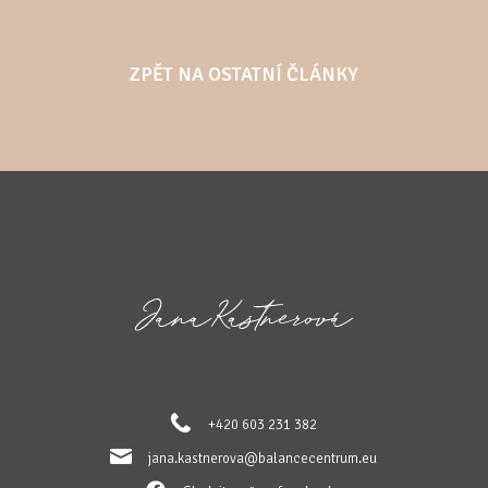
ZPĚT NA OSTATNÍ ČLÁNKY
+420 603 231 382
jana.kastnerova@balancecentrum.eu