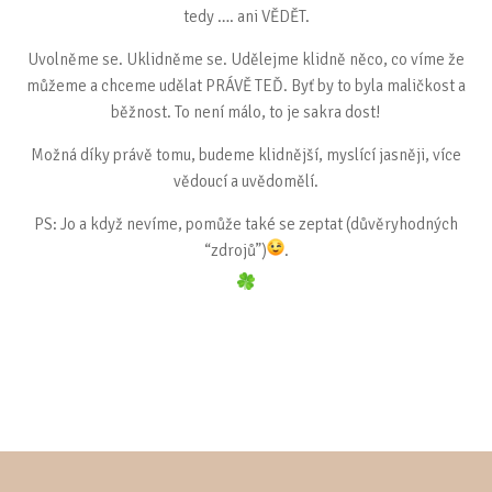
tedy …. ani VĚDĚT.
Uvolněme se. Uklidněme se. Udělejme klidně něco, co víme že
můžeme a chceme udělat PRÁVĚ TEĎ. Byť by to byla maličkost a
běžnost. To není málo, to je sakra dost!
Možná díky právě tomu, budeme klidnější, myslící jasněji, více
vědoucí a uvědomělí.
PS: Jo a když nevíme, pomůže také se zeptat (důvěryhodných
“zdrojů”)
.