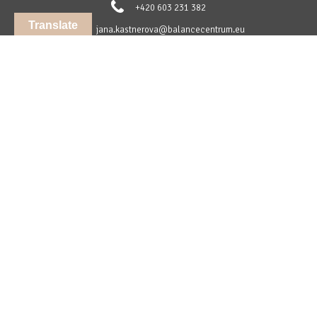
+420 603 231 382
Translate
jana.kastnerova@balancecentrum.eu
Sledujte mě na facebooku
Sledujte mě na instagramu
Sledujte mě na LinkedIn
Webové stránky vytvořilo
GRAPA Studio s.r.o.