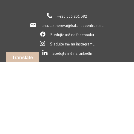
+420 603 231 382
jana.kastnerova@balancecentrum.eu
Sledujte mě na facebooku
Sledujte mě na instagramu
Sledujte mě na LinkedIn
Translate
Webové stránky vytvořilo
GRAPA Studio s.r.o.